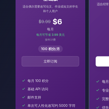
适合经常
适合偶尔需要改写论文、作业或短文的学生
和个人用户
$
6
$
9.99
每月
每月可节省 3.99 美元
按年计费
100 积分/月
立即订阅
每月 100 积分
每月
基础 API 访问
专业
邮件支持
完整
单次可人性化改写约 5000 字符
优先