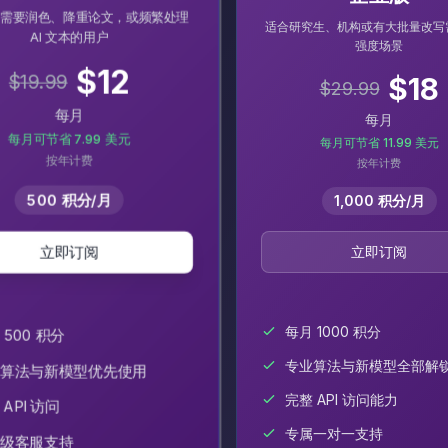
需要润色、降重论文，或频繁处理
适合研究生、机构或有大批量改写
AI 文本的用户
强度场景
$
12
$
19.99
$
18
$
29.99
每月
每月
每月可节省 7.99 美元
每月可节省 11.99 美元
按年计费
按年计费
500 积分/月
1,000 积分/月
立即订阅
立即订阅
每月 1000 积分
 500 积分
专业算法与新模型全部解
算法与新模型优先使用
完整 API 访问能力
 API 访问
专属一对一支持
级客服支持