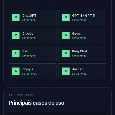
ChatGPT
GPT‑4 / GPT‑5
01
02
DETECTÁVEL
DETECTÁVEL
Claude
Gemini
03
04
DETECTÁVEL
DETECTÁVEL
Bard
Bing Chat
05
06
DETECTÁVEL
DETECTÁVEL
Copy.ai
Jasper
07
08
DETECTÁVEL
DETECTÁVEL
05
/ USE CASES
Principais casos de uso