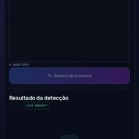
0
CARACTERES
🔍
Detect AI Content
Resultado da detecção
LIVE READOUT