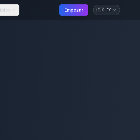
ibles
Empezar
🇪🇸
ES