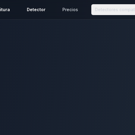
itura
Detector
Precios
Detectores compat