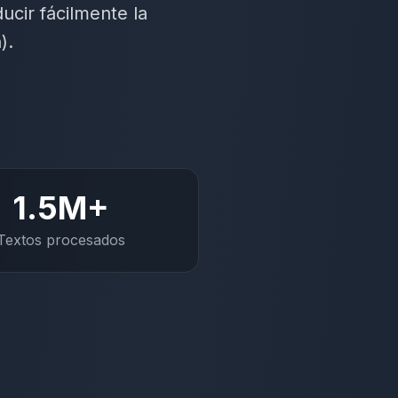
cir fácilmente la
).
1.5
M+
Textos procesados