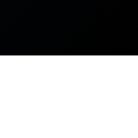
Ryter Pro
Human-first AI writing, detection, and text-processing
tools for clearer, more thoughtful work.